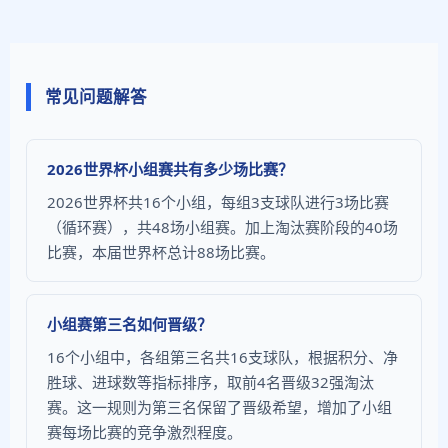
常见问题解答
2026世界杯小组赛共有多少场比赛？
2026世界杯共16个小组，每组3支球队进行3场比赛
（循环赛），共48场小组赛。加上淘汰赛阶段的40场
比赛，本届世界杯总计88场比赛。
小组赛第三名如何晋级？
16个小组中，各组第三名共16支球队，根据积分、净
胜球、进球数等指标排序，取前4名晋级32强淘汰
赛。这一规则为第三名保留了晋级希望，增加了小组
赛每场比赛的竞争激烈程度。