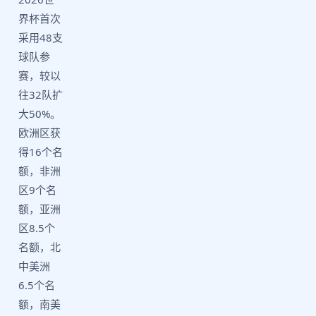
界杯首次
采用48支
球队参
赛，较以
往32队扩
大50%。
欧洲区获
得16个名
额，非洲
区9个名
额，亚洲
区8.5个
名额，北
中美洲
6.5个名
额，南美