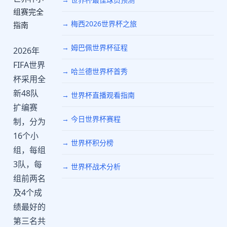
→ 梅西2026世界杯之旅
→ 姆巴佩世界杯征程
2026年
FIFA世界
→ 哈兰德世界杯首秀
杯采用全
新48队
→ 世界杯直播观看指南
扩编赛
→ 今日世界杯赛程
制，分为
16个小
→ 世界杯积分榜
组，每组
3队，每
→ 世界杯战术分析
组前两名
及4个成
绩最好的
第三名共