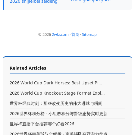
2026 shijieibei saideng
© 2026
2wfz.com
·
首页
·
Sitemap
Related Articles
2026 World Cup Dark Horses: Best Upset Pi…
2026 World Cup Knockout Stage Format Expl…
世界杯经典时刻：那些改变历史的伟大进球与瞬间
2026世界杯积分榜 - 小组赛积分与晋级态势实时更新
世界杯直播平台推荐哪个好看2026
2026世界杯南美球队全解析 - 南美强队夺冠实力盘点