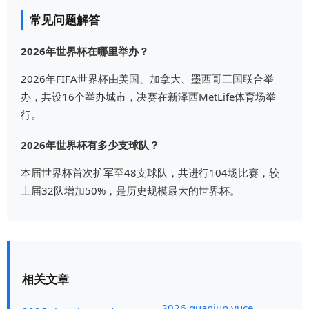
常见问题解答
2026年世界杯在哪里举办？
2026年FIFA世界杯由美国、加拿大、墨西哥三国联合举
办，共设16个举办城市，决赛在新泽西MetLife体育场举
行。
2026年世界杯有多少支球队？
本届世界杯首次扩军至48支球队，共进行104场比赛，较
上届32队增加50%，是历史规模最大的世界杯。
相关文章
2026 guanjun yuce