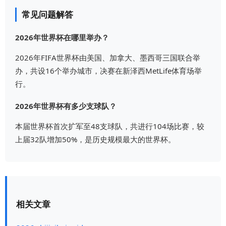
常见问题解答
2026年世界杯在哪里举办？
2026年FIFA世界杯由美国、加拿大、墨西哥三国联合举
办，共设16个举办城市，决赛在新泽西MetLife体育场举
行。
2026年世界杯有多少支球队？
本届世界杯首次扩军至48支球队，共进行104场比赛，较
上届32队增加50%，是历史规模最大的世界杯。
相关文章