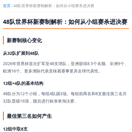
首页
› 48队世界杯新赛制解析：如何从小组赛杀进决赛
48队世界杯新赛制解析：如何从小组赛杀进决赛
新赛制核心变化
从32队扩展到48队
2026年世界杯首次扩军至48支球队，亚洲获得8.5个名额、非洲9个、
欧洲16个。更多洲际代表意味着赛事更具全球代表性。
12组×4队的基本结构
48队分为12个小组，每组4队踢3场。每组前两名和8支最佳第三名共
32队晋级16强，随后进行标准单淘汰赛。
最佳第三名如何产生
12组中取8支