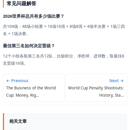
常见问题解答
2026世界杯总共有多少场比赛？
共104场：48场小组赛 + 16场16强 + 8场8强 + 4场半决赛 + 1场三四
名 + 1场决赛。
最佳第三名如何决定晋级？
12个小组各取第三名共12队，比较积分、净胜球、进球数，取最佳8
支晋级16强。
← Previous
Next →
The Business of the World
World Cup Penalty Shootouts:
Cup: Money, Rig…
History, Sta…
相关文章