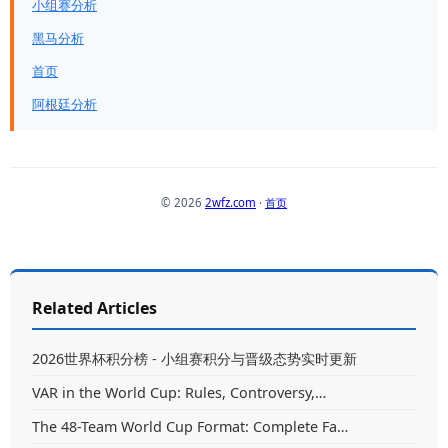
小组赛分析
黑马分析
首页
阿根廷分析
© 2026
2wfz.com
·
首页
Related Articles
2026世界杯积分榜 - 小组赛积分与晋级态势实时更新
VAR in the World Cup: Rules, Controversy,…
The 48-Team World Cup Format: Complete Fa…